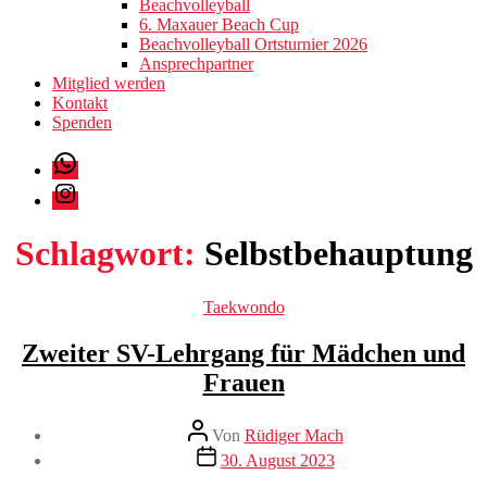
Beachvolleyball
6. Maxauer Beach Cup
Beachvolleyball Ortsturnier 2026
Ansprechpartner
Mitglied werden
Kontakt
Spenden
WhatsApp
Instagram
Schlagwort:
Selbstbehauptung
Kategorien
Taekwondo
Zweiter SV-Lehrgang für Mädchen und
Frauen
Beitragsautor
Von
Rüdiger Mach
Veröffentlichungsdatum
30. August 2023