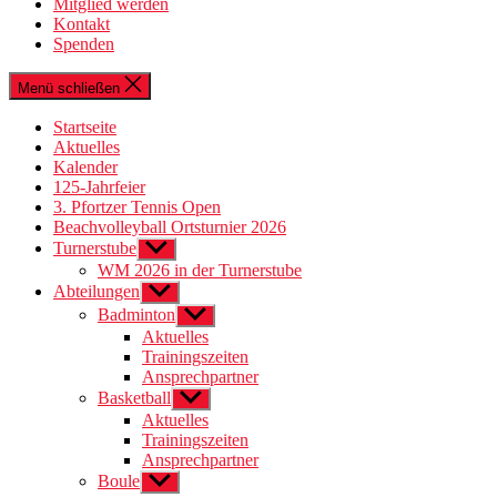
Mitglied werden
Kontakt
Spenden
Menü schließen
Startseite
Aktuelles
Kalender
125-Jahrfeier
3. Pfortzer Tennis Open
Beachvolleyball Ortsturnier 2026
Turnerstube
Untermenü
anzeigen
WM 2026 in der Turnerstube
Abteilungen
Untermenü
anzeigen
Badminton
Untermenü
anzeigen
Aktuelles
Trainingszeiten
Ansprechpartner
Basketball
Untermenü
anzeigen
Aktuelles
Trainingszeiten
Ansprechpartner
Boule
Untermenü