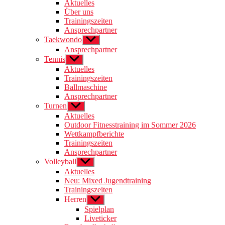
anzeigen
Aktuelles
Über uns
Trainingszeiten
Ansprechpartner
Taekwondo
Untermenü
anzeigen
Ansprechpartner
Tennis
Untermenü
anzeigen
Aktuelles
Trainingszeiten
Ballmaschine
Ansprechpartner
Turnen
Untermenü
anzeigen
Aktuelles
Outdoor Fitnesstraining im Sommer 2026
Wettkampfberichte
Trainingszeiten
Ansprechpartner
Volleyball
Untermenü
anzeigen
Aktuelles
Neu: Mixed Jugendtraining
Trainingszeiten
Herren
Untermenü
anzeigen
Spielplan
Liveticker