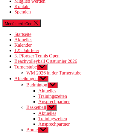
Mitglied werden
Kontakt
Spenden
Menü schließen
Startseite
Aktuelles
Kalender
125-Jahrfeier
3. Pfortzer Tennis Open
Beachvolleyball Ortsturnier 2026
Turnerstube
Untermenü
anzeigen
WM 2026 in der Turnerstube
Abteilungen
Untermenü
anzeigen
Badminton
Untermenü
anzeigen
Aktuelles
Trainingszeiten
Ansprechpartner
Basketball
Untermenü
anzeigen
Aktuelles
Trainingszeiten
Ansprechpartner
Boule
Untermenü