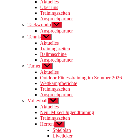
anzeigen
Aktuelles
Über uns
Trainingszeiten
Ansprechpartner
Taekwondo
Untermenü
anzeigen
Ansprechpartner
Tennis
Untermenü
anzeigen
Aktuelles
Trainingszeiten
Ballmaschine
Ansprechpartner
Turnen
Untermenü
anzeigen
Aktuelles
Outdoor Fitnesstraining im Sommer 2026
Wettkampfberichte
Trainingszeiten
Ansprechpartner
Volleyball
Untermenü
anzeigen
Aktuelles
Neu: Mixed Jugendtraining
Trainingszeiten
Herren
Untermenü
anzeigen
Spielplan
Liveticker