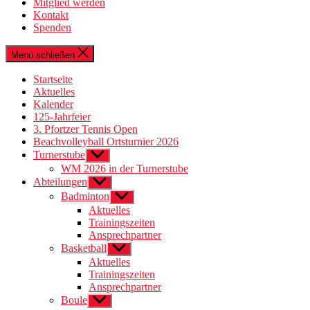
Mitglied werden
Kontakt
Spenden
Menü schließen
Startseite
Aktuelles
Kalender
125-Jahrfeier
3. Pfortzer Tennis Open
Beachvolleyball Ortsturnier 2026
Turnerstube
Untermenü
anzeigen
WM 2026 in der Turnerstube
Abteilungen
Untermenü
anzeigen
Badminton
Untermenü
anzeigen
Aktuelles
Trainingszeiten
Ansprechpartner
Basketball
Untermenü
anzeigen
Aktuelles
Trainingszeiten
Ansprechpartner
Boule
Untermenü