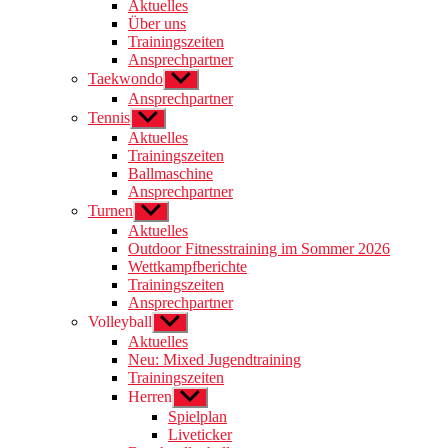
anzeigen
Aktuelles
Über uns
Trainingszeiten
Ansprechpartner
Taekwondo
Untermenü
anzeigen
Ansprechpartner
Tennis
Untermenü
anzeigen
Aktuelles
Trainingszeiten
Ballmaschine
Ansprechpartner
Turnen
Untermenü
anzeigen
Aktuelles
Outdoor Fitnesstraining im Sommer 2026
Wettkampfberichte
Trainingszeiten
Ansprechpartner
Volleyball
Untermenü
anzeigen
Aktuelles
Neu: Mixed Jugendtraining
Trainingszeiten
Herren
Untermenü
anzeigen
Spielplan
Liveticker